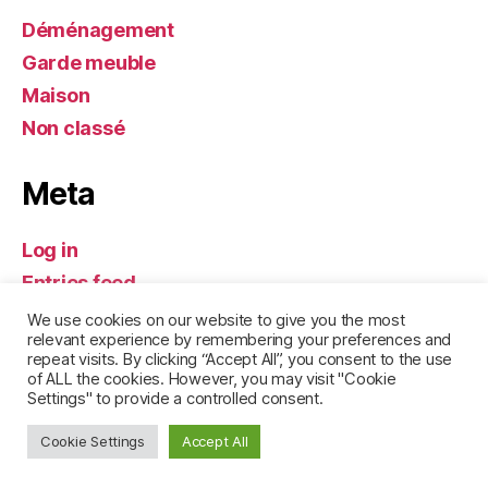
Déménagement
Garde meuble
Maison
Non classé
Meta
Log in
Entries feed
Comments feed
We use cookies on our website to give you the most
relevant experience by remembering your preferences and
WordPress.org
repeat visits. By clicking “Accept All”, you consent to the use
of ALL the cookies. However, you may visit "Cookie
Settings" to provide a controlled consent.
Cookie Settings
Accept All
© 2026
Garde Meuble actu
Up
↑