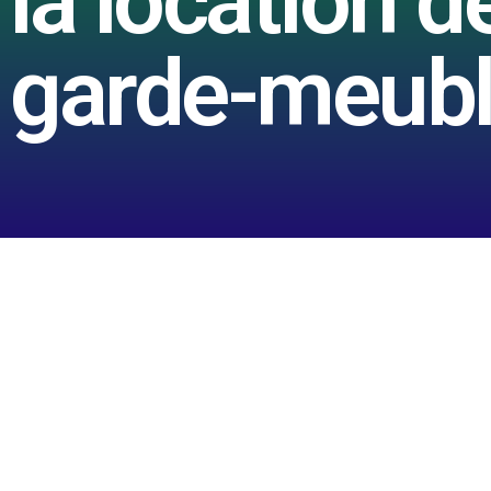
la location d
garde-meub