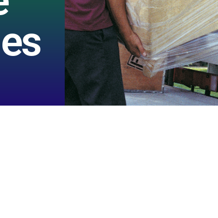
e
les